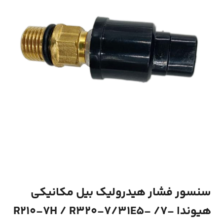
سنسور فشار هیدرولیک بیل مکانیکی
هیوندا -7/ R210-7H / R320-7/31E5-