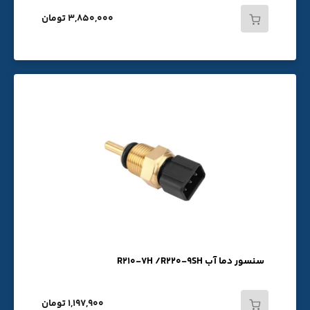
3,850,000 تومان
سنسور دما آب R210-7H /R220-9SH
1,197,900 تومان