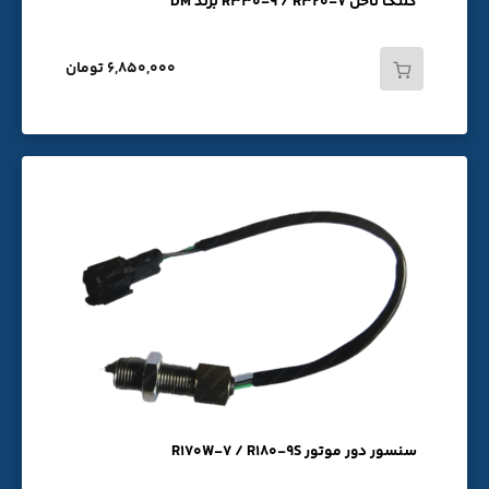
کلنگ ناخن R330-9 / R320-7 برند DM
6,850,000 تومان
سنسور دور موتور R170W-7 / R180-9S