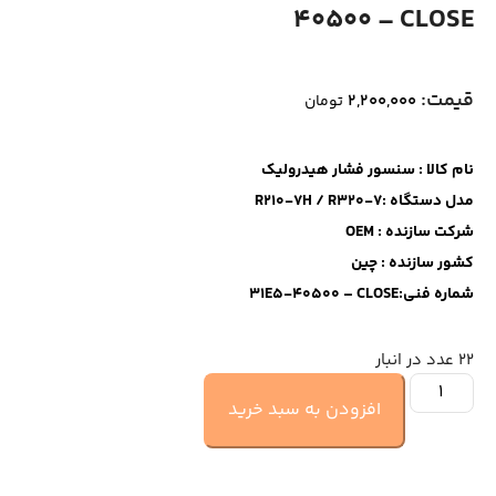
40500 – CLOSE
قیمت:
۲,۲۰۰,۰۰۰
تومان
نام کالا : سنسور فشار هیدرولیک
مدل دستگاه :R210-7H / R320-7
شرکت سازنده : OEM
کشور سازنده : چین
شماره فنی:31E5-40500 – CLOSE
22 عدد در انبار
افزودن به سبد خرید