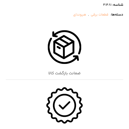
شناسه:
41481
دسته‌ها:
قطعات برقی
,
هیوندای
ضمانت بازگشت کالا