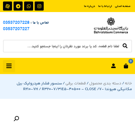
صفحه اصلی
ارتباط با ما
درباره ما
تماس با ما :
03537207228
03537207227
0
خانه
/
دسته بندی محصول
/
قطعات برقی
/ سنسور فشار هیدرولیک بیل
مکانیکی هیوندا -7/ R210-7H / R320-7/31E5-40500 – CLOSE