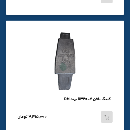
کلنگ ناخن R320-7 برند DM
4,315,000 تومان