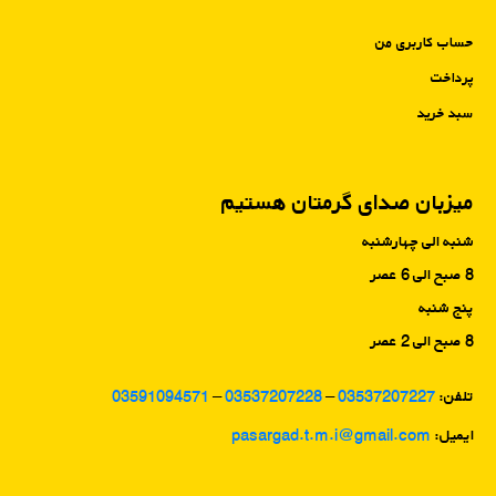
حساب کاربری من
پرداخت
سبد خرید
میزبان صدای گرمتان هستیم
شنبه الی چهارشنبه
8 صبح الی 6 عصر
پنج شنبه
8 صبح الی 2 عصر
تلفن:
03537207227
–
03537207228
–
03591094571
ایمیل:
pasargad.t.m.i@gmail.com