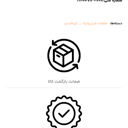
شماره فنی:708-2l-04713
دسته‌ها:
قطعات هیدرولیک
,
کوماتسو
ضمانت بازگشت کالا