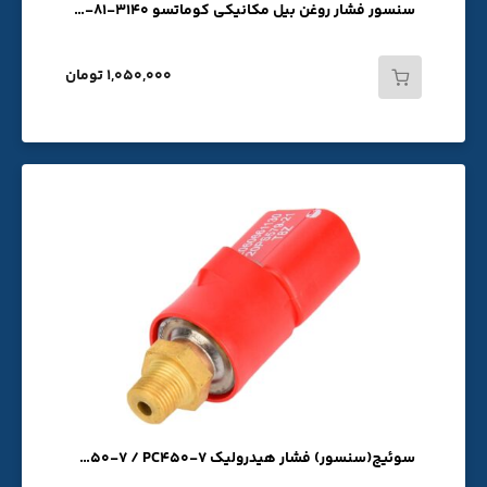
سنسور فشار روغن بیل مکانیکی کوماتسو PC200-6 PC300-7 PC220-6 PC220-7 PC200-7/08073-10505 /21E3-5001 / 6732-81-3140
1,050,000 تومان
سوئیچ(سنسور) فشار هیدرولیک PC200-6 / PC300-6 / PC400-6 / PC220-6 PC400-7 / PC300-7 / PC220-7 / PC200-7 / PC350-7 / PC450-7 قرمز