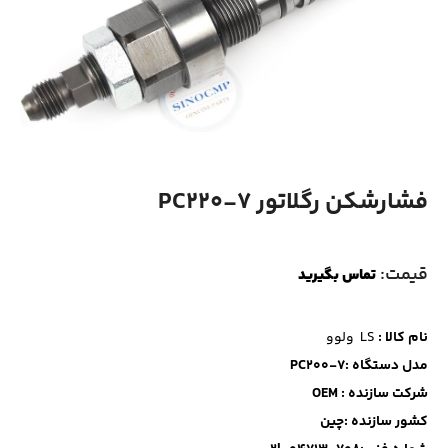
فشارشکن رگلاتور PC220-7
قیمت:
تماس بگیرید
نام کالا :
LS ولوو
مدل دستگاه :PC200-7
شرکت سازنده : OEM
کشور سازنده :چین