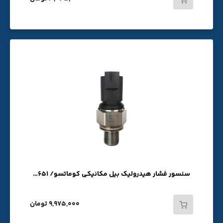
سنسور فشار هیدرولیک بیل مکانیکی کوماتسو/ PC220-7/ PC300 /PC400/ PC200 /7861-93-1650/7861-93-1651
9,975,000 تومان