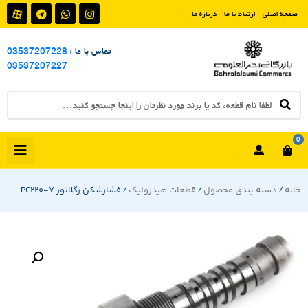
صفحه اصلی
ارتباط با ما
درباره ما
تماس با ما :
03537207228
03537207227
0
خانه
/
دسته بندی محصول
/
قطعات هیدرولیک
/ فشارشکن رگلاتور PC220-7