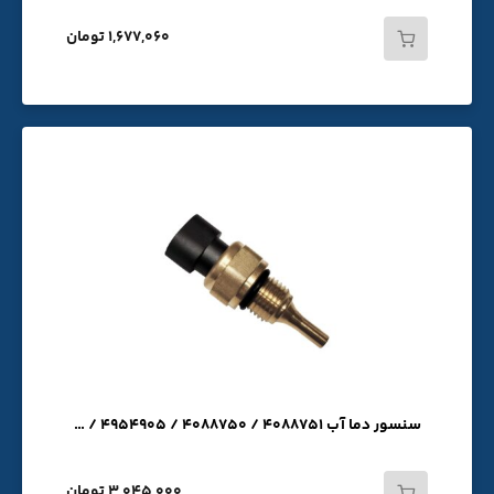
1,677,060 تومان
سنسور دما آب PC200-8 / QSB5.9 / QSB6.7 / QSX / HL760 / 3865346 / 4954905 / 4088750 / 4088751
3,045,000 تومان