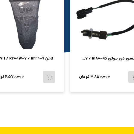
سنسور دور موتور R170W-7 / R180-9S
3,850,000 تومان
2,570,000 تومان