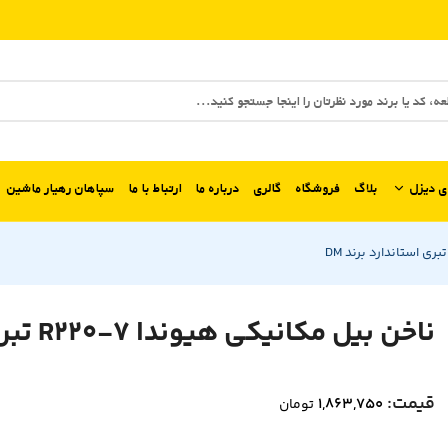
ی دیزل
بلاگ
فروشگاه
گالری
درباره ما
ارتباط با ما
سپاهان رهیار ماشین
ناخن بیل مکانیکی هیوندا R220-7 تبری استاندارد برند DM
قیمت:
۱,۸۶۳,۷۵۰
تومان