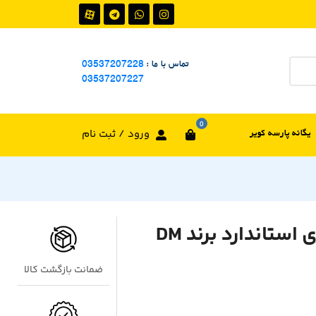
تماس با ما :
03537207228
03537207227
0
یگانه پارسه کویر
ورود / ثبت نام
ضمانت بازگشت کالا