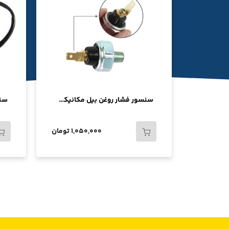
سنسور فشار روغن بیل مکانیکی کوماتسو PC200-6 PC300-7 PC220-6 PC220-7 PC200-7/08073-10505 /21E3-5001 / 6732-81-3140
1,050,000 تومان