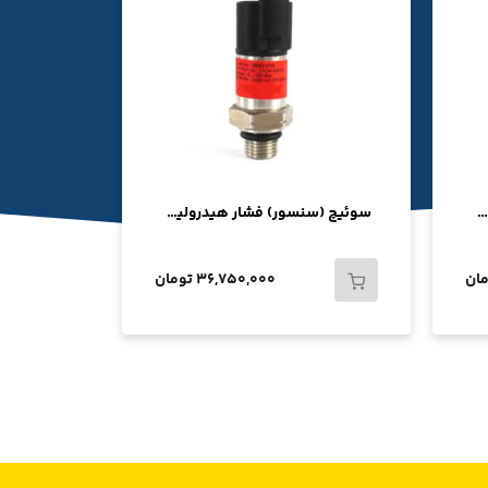
ناخن R210-7H / R200W-7 / R220-9 برند DM موشکی استاندارد
سوئیچ (سنسور) فشار هیدرولیک R200W-7 سه فیش
36,750,000 تومان